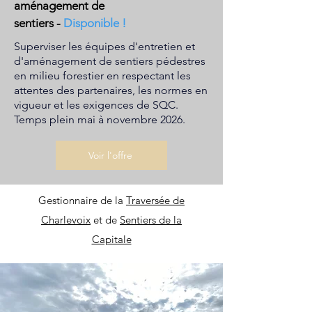
aménagement de
sentiers
-
Disponible !
Superviser les équipes d'entretien et
d'aménagement de sentiers pédestres
en milieu forestier en respectant les
attentes des partenaires, les normes en
vigueur et les exigences de SQC.
Temps plein mai à novembre 2026.
Voir l'offre
Gestionnaire de la
Traversée de
Charlevoix
et de
Sentiers de la
Capitale