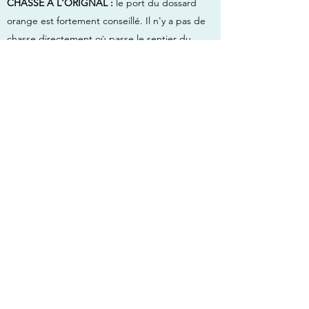
CHASSE À L'ORIGNAL :
le port du dossard
orange est fortement conseillé. Il n'y a pas de
chasse directement où passe le sentier du
Dôme. Cependant, il est très important de ne
pas vous aventurer hors du sentier et d'éviter
d'emprunter le sentier du Lac à la Main qui
débute à la jonction avec le sentier du Dôme
au lac du Gros Ruisseau.
Tous les détails
concernant nos randonnées journalières en
période de chasse.
*Il n'est pas nécessaire de réserver à l'avance
pour les randonnées journalières. Simplement
vous enregistrer la journée même et payer la
contribution de 7$ par personne.
Aménagé et entretenu par l'équipe de la
Traversée de Charlevoix (Sentiers Québec-