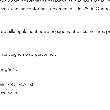
levoix.com
des données personnelles que nous recueillons
levoix.com
se conforme strictement à la loi 25 du Québe
é détaille également notre engagement et les mesures pri
s renseignements personnels :
eur général
bain, QC, G0A 4K0
evoix.com