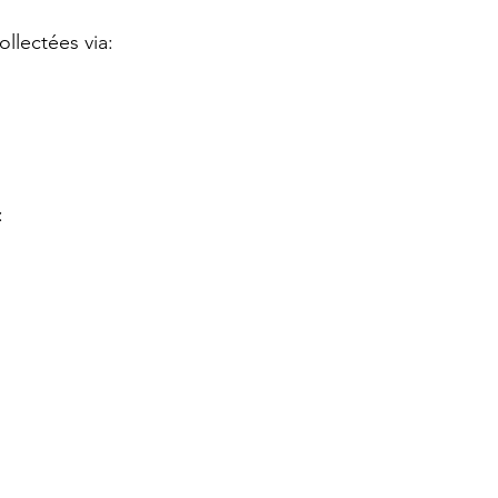
llectées via:
: